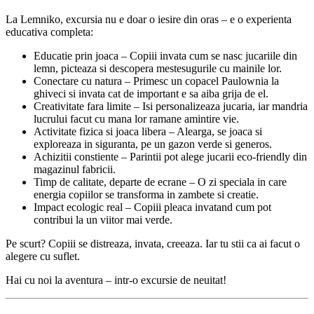
La Lemniko, excursia nu e doar o iesire din oras – e o experienta
educativa completa:
Educatie prin joaca – Copiii invata cum se nasc jucariile din
lemn, picteaza si descopera mestesugurile cu mainile lor.
Conectare cu natura – Primesc un copacel Paulownia la
ghiveci si invata cat de important e sa aiba grija de el.
Creativitate fara limite – Isi personalizeaza jucaria, iar mandria
lucrului facut cu mana lor ramane amintire vie.
Activitate fizica si joaca libera – Alearga, se joaca si
exploreaza in siguranta, pe un gazon verde si generos.
Achizitii constiente – Parintii pot alege jucarii eco-friendly din
magazinul fabricii.
Timp de calitate, departe de ecrane – O zi speciala in care
energia copiilor se transforma in zambete si creatie.
Impact ecologic real – Copiii pleaca invatand cum pot
contribui la un viitor mai verde.
Pe scurt? Copiii se distreaza, invata, creeaza. Iar tu stii ca ai facut o
alegere cu suflet.
Hai cu noi la aventura – intr-o excursie de neuitat!