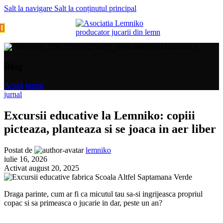
Salt la navigare
Salt la conținutul principal
MENIU
Blog
Acasă
/
jurnal
jurnal
Excursii educative la Lemniko: copiii
picteaza, planteaza si se joaca in aer liber
Postat de
lemniko
iulie 16, 2026
Activat august 20, 2025
Draga parinte, cum ar fi ca micutul tau sa-si ingrijeasca propriul
copac si sa primeasca o jucarie in dar, peste un an?