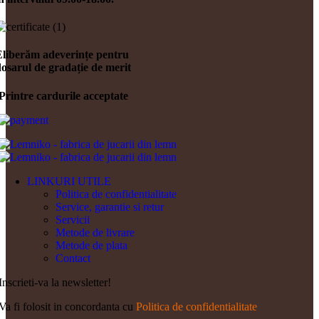
Eliberăm adeverințe pentru
osarul de gradație de merit
Printre cardurile acceptate
LINKURI UTILE
Politica de confidentialitate
Service, garantie si retur
Servicii
Metode de livrare
Metode de plata
Contact
Inscrieti-va la newsletter!
Va fi folosit in concordanta cu
Politica de confidentialitate