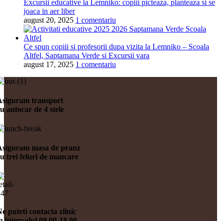
Excursii educative la Lemniko: copiii picteaza, planteaza si se
joaca in aer liber
august 20, 2025
1 comentariu
Ce spun copiii si profesorii dupa vizita la Lemniko – Scoala
Altfel, Saptamana Verde si Excursii vara
august 17, 2025
1 comentariu
Asiguram transport
u autocar de 4 stele
Asiguram masa de pranz
u trei feluri de mancare
e puteti contacta zilnic
n intervalul 09.00-18.00.