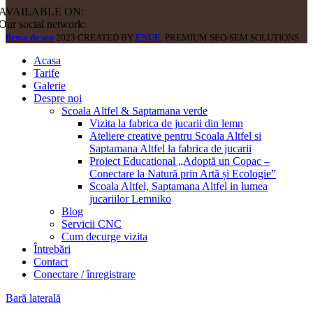
AVAILABLE ON:
Our social network:
firma de seo
2023 CREATED BY
ENUE
. PREMIUM SEO-SEM SOLUTIONS.
Acasa
Tarife
Galerie
Despre noi
Scoala Altfel & Saptamana verde
Vizita la fabrica de jucarii din lemn
Ateliere creative pentru Scoala Altfel si
Saptamana Altfel la fabrica de jucarii
Proiect Educational „Adoptă un Copac –
Conectare la Natură prin Artă și Ecologie”
Scoala Altfel, Saptamana Altfel in lumea
jucariilor Lemniko
Blog
Servicii CNC
Cum decurge vizita
Întrebări
Contact
Conectare / înregistrare
Bară laterală