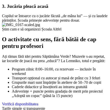
3. Jucăria pleacă acasă
Copilul se întoarce cu o jucărie făcută „de mâna lui” — și cu laudele
părinților. Școala primește adeverințe pentru dosar.
Știm cum e să organizezi Școala Altfel
O activitate cu sens, fără bătăi de cap
pentru profesori
Ați rămas fără idei pentru Săptămâna Verde? Muzeele s-au repetat,
iar locurile de joacă nu prea „educă”? La Lemniko, totul e pregătit:
Program zilnic 8:00–16:00, cu rezervare — inclusiv în
weekend
Transport opțional cu autocar și masă de prânz cu 3 feluri
Grupurile mari sunt împărțite în ateliere de 50–70 de copii
Cadrele didactice și însoțitorii au intrarea gratuită
Adeverințe + puncte pentru gradația de merit prin proiectul
„Adoptă un copac” (până la 15 puncte)
Verifică disponibilitatea
Tarife simple și transparente