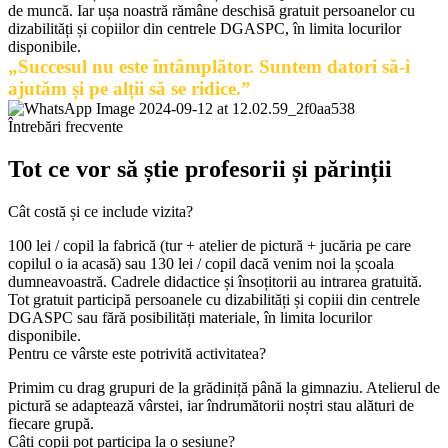
de muncă. Iar ușa noastră rămâne deschisă gratuit persoanelor cu
dizabilități și copiilor din centrele DGASPC, în limita locurilor
disponibile.
„Succesul nu este întâmplător. Suntem datori să-i
ajutăm și pe alții să se ridice.”
Întrebări frecvente
Tot ce vor să știe profesorii și părinții
Cât costă și ce include vizita?
100 lei / copil la fabrică (tur + atelier de pictură + jucăria pe care
copilul o ia acasă) sau 130 lei / copil dacă venim noi la școala
dumneavoastră. Cadrele didactice și însoțitorii au intrarea gratuită.
Tot gratuit participă persoanele cu dizabilități și copiii din centrele
DGASPC sau fără posibilități materiale, în limita locurilor
disponibile.
Pentru ce vârste este potrivită activitatea?
Primim cu drag grupuri de la grădiniță până la gimnaziu. Atelierul de
pictură se adaptează vârstei, iar îndrumătorii noștri stau alături de
fiecare grupă.
Câți copii pot participa la o sesiune?