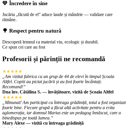
💛 Încredere în sine
Jucăria „făcută de el” aduce laude și mândrie — validare care
rămâne.
🌳 Respect pentru natură
Descoperă lemnul ca material viu, ecologic și durabil.
Ce spun cei care au fost
Profesorii și părinții ne recomandă
★★★★★
„Am vizitat fabrica cu un grup de 44 de elevi în timpul Școala
Altfel. Copiii au pictat jucării și au fost foarte încântați.
Recomand!”
Dna înv. Cătălina S. — învățătoare, vizită de Școala Altfel
★★★★★
„Minunat! Am participat cu întreaga grădiniță, totul a fost organizat
foarte bine. Fiecare grupă a făcut altă activitate pentru a evita
aglomerația, iar domnul Marius este un pedagog înnăscut, care a
binedispus pe toată lumea.”
Mary Alexe — vizită cu întreaga grădiniță