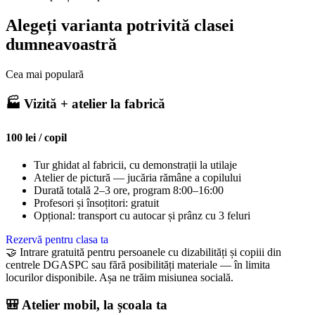
Alegeți varianta potrivită clasei
dumneavoastră
Cea mai populară
🏭 Vizită + atelier la fabrică
100 lei / copil
Tur ghidat al fabricii, cu demonstrații la utilaje
Atelier de pictură — jucăria rămâne a copilului
Durată totală 2–3 ore, program 8:00–16:00
Profesori și însoțitori: gratuit
Opțional: transport cu autocar și prânz cu 3 feluri
Rezervă pentru clasa ta
🤝 Intrare gratuită pentru persoanele cu dizabilități și copiii din
centrele DGASPC sau fără posibilități materiale — în limita
locurilor disponibile. Așa ne trăim misiunea socială.
🎒 Atelier mobil, la școala ta