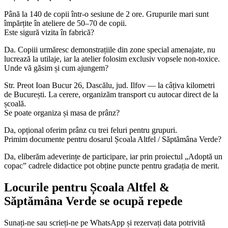
Până la 140 de copii într-o sesiune de 2 ore. Grupurile mari sunt
împărțite în ateliere de 50–70 de copii.
Este sigură vizita în fabrică?
Da. Copiii urmăresc demonstrațiile din zone special amenajate, nu
lucrează la utilaje, iar la atelier folosim exclusiv vopsele non-toxice.
Unde vă găsim și cum ajungem?
Str. Preot Ioan Bucur 26, Dascălu, jud. Ilfov — la câțiva kilometri
de București. La cerere, organizăm transport cu autocar direct de la
școală.
Se poate organiza și masa de prânz?
Da, opțional oferim prânz cu trei feluri pentru grupuri.
Primim documente pentru dosarul Școala Altfel / Săptămâna Verde?
Da, eliberăm adeverințe de participare, iar prin proiectul „Adoptă un
copac” cadrele didactice pot obține puncte pentru gradația de merit.
Locurile pentru Școala Altfel &
Săptămâna Verde se ocupă repede
Sunați-ne sau scrieți-ne pe WhatsApp și rezervați data potrivită