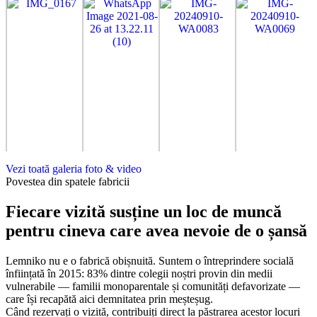
Vezi toată galeria foto & video
Povestea din spatele fabricii
Fiecare vizită susține un loc de muncă
pentru cineva care avea nevoie de o șansă
Lemniko nu e o fabrică obișnuită. Suntem o întreprindere socială
înființată în 2015: 83% dintre colegii noștri provin din medii
vulnerabile — familii monoparentale și comunități defavorizate —
care își recapătă aici demnitatea prin meșteșug.
Când rezervați o vizită, contribuiți direct la păstrarea acestor locuri