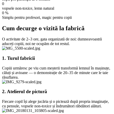
0
vopsele non-toxice, lemn natural
0
%
Simplu pentru profesori, magic pentru copii
Cum decurge o vizită la fabrică
O activitate de 2–3 ore, gata organizată de noi: dumneavoastră
aduceți copiii, noi ne ocupăm de tot restul.
1. Turul fabricii
Copiii urmăresc pe viu cum meșterii transformă lemnul în mașinuțe,
căluți și avioane — o demonstrație de 20–35 de minute care le taie
răsuflarea.
2. Atelierul de pictură
Fiecare copil își alege jucăria și o pictează după propria imaginație,
cu pensule, vopsele non-toxice și îndrumători răbdători alături.