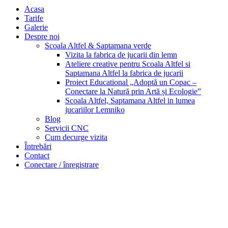
Acasa
Tarife
Galerie
Despre noi
Scoala Altfel & Saptamana verde
Vizita la fabrica de jucarii din lemn
Ateliere creative pentru Scoala Altfel si
Saptamana Altfel la fabrica de jucarii
Proiect Educational „Adoptă un Copac –
Conectare la Natură prin Artă și Ecologie”
Scoala Altfel, Saptamana Altfel in lumea
jucariilor Lemniko
Blog
Servicii CNC
Cum decurge vizita
Întrebări
Contact
Conectare / înregistrare