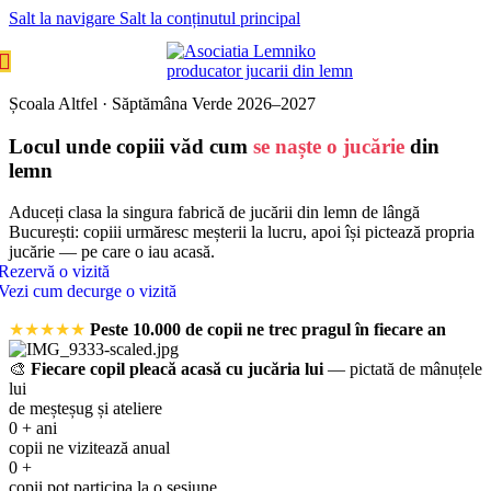
Salt la navigare
Salt la conținutul principal
MENIU
Școala Altfel · Săptămâna Verde 2026–2027
Locul unde copiii văd cum
se naște o jucărie
din
lemn
Aduceți clasa la singura fabrică de jucării din lemn de lângă
București: copiii urmăresc meșterii la lucru, apoi își pictează propria
jucărie — pe care o iau acasă.
Rezervă o vizită
Vezi cum decurge o vizită
★★★★★
Peste 10.000 de copii ne trec pragul în fiecare an
🎨
Fiecare copil pleacă acasă cu jucăria lui
— pictată de mânuțele
lui
de meșteșug și ateliere
0
+ ani
copii ne vizitează anual
0
+
copii pot participa la o sesiune