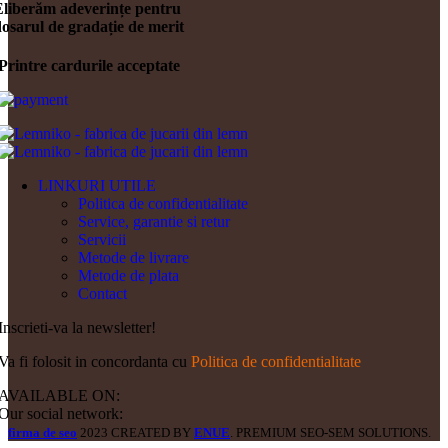
Eliberăm adeverințe pentru
osarul de gradație de merit
Printre cardurile acceptate
LINKURI UTILE
Politica de confidentialitate
Service, garantie si retur
Servicii
Metode de livrare
Metode de plata
Contact
Inscrieti-va la newsletter!
Va fi folosit in concordanta cu
Politica de confidentialitate
AVAILABLE ON:
Our social network:
firma de seo
2023 CREATED BY
ENUE
. PREMIUM SEO-SEM SOLUTIONS.