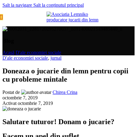
Salt la navigare
Salt la conținutul principal
MENIU
Blog
Acasă
/
D'ale economiei sociale
D'ale economiei sociale
,
jurnal
Doneaza o jucarie din lemn pentru copii
cu probleme mintale
Postat de
Chirea Crina
octombrie 7, 2019
Activat octombrie 7, 2019
Salutare tuturor! Donam o jucarie?
Facem un apel din suflet.