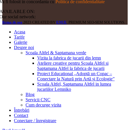
Va fi folosit in concordanta cu
Politica de confidentialitate
AVAILABLE ON:
Our social network:
firma de seo
2023 CREATED BY
ENUE
. PREMIUM SEO-SEM SOLUTIONS.
Acasa
Tarife
Galerie
Despre noi
Scoala Altfel & Saptamana verde
Vizita la fabrica de jucarii din lemn
Ateliere creative pentru Scoala Altfel si
Saptamana Altfel la fabrica de jucarii
Proiect Educational „Adoptă un Copac –
Conectare la Natură prin Artă și Ecologie”
Scoala Altfel, Saptamana Altfel in lumea
jucariilor Lemniko
Blog
Servicii CNC
Cum decurge vizita
Întrebări
Contact
Conectare / înregistrare