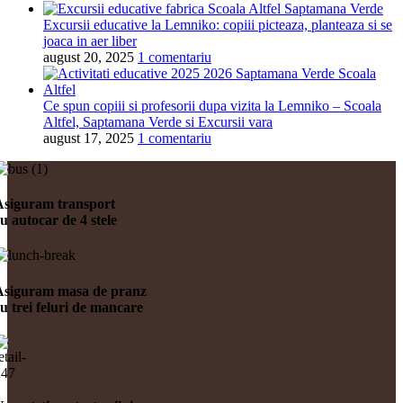
Excursii educative la Lemniko: copiii picteaza, planteaza si se
joaca in aer liber
august 20, 2025
1 comentariu
Ce spun copiii si profesorii dupa vizita la Lemniko – Scoala
Altfel, Saptamana Verde si Excursii vara
august 17, 2025
1 comentariu
Asiguram transport
u autocar de 4 stele
Asiguram masa de pranz
u trei feluri de mancare