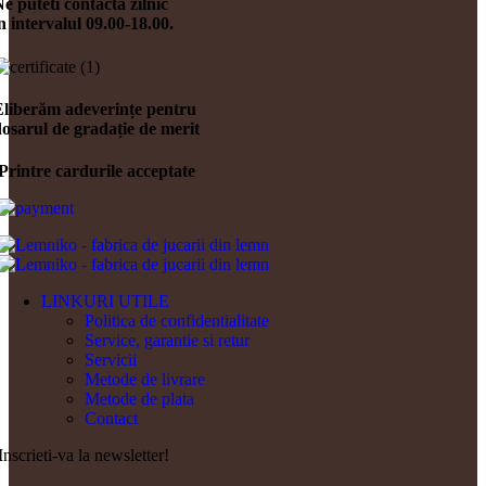
e puteti contacta zilnic
n intervalul 09.00-18.00.
Eliberăm adeverințe pentru
osarul de gradație de merit
Printre cardurile acceptate
LINKURI UTILE
Politica de confidentialitate
Service, garantie si retur
Servicii
Metode de livrare
Metode de plata
Contact
Inscrieti-va la newsletter!