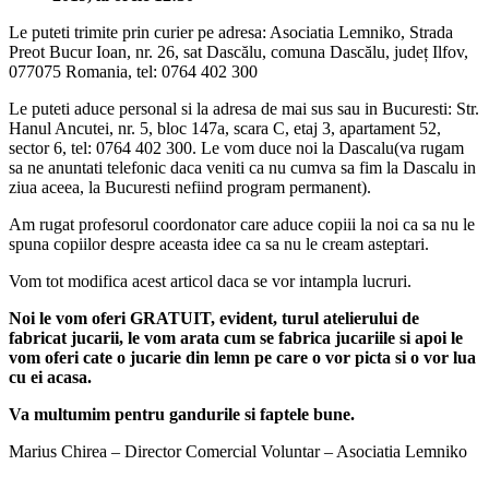
Le puteti trimite prin curier pe adresa: Asociatia Lemniko, Strada
Preot Bucur Ioan, nr. 26, sat Dascălu, comuna Dascălu, județ Ilfov,
077075 Romania, tel: 0764 402 300
Le puteti aduce personal si la adresa de mai sus sau in Bucuresti: Str.
Hanul Ancutei, nr. 5, bloc 147a, scara C, etaj 3, apartament 52,
sector 6, tel: 0764 402 300. Le vom duce noi la Dascalu(va rugam
sa ne anuntati telefonic daca veniti ca nu cumva sa fim la Dascalu in
ziua aceea, la Bucuresti nefiind program permanent).
Am rugat profesorul coordonator care aduce copiii la noi ca sa nu le
spuna copiilor despre aceasta idee ca sa nu le cream asteptari.
Vom tot modifica acest articol daca se vor intampla lucruri.
Noi le vom oferi GRATUIT, evident, turul atelierului de
fabricat jucarii, le vom arata cum se fabrica jucariile si apoi le
vom oferi cate o jucarie din lemn pe care o vor picta si o vor lua
cu ei acasa.
Va multumim pentru gandurile si faptele bune.
Marius Chirea – Director Comercial Voluntar – Asociatia Lemniko